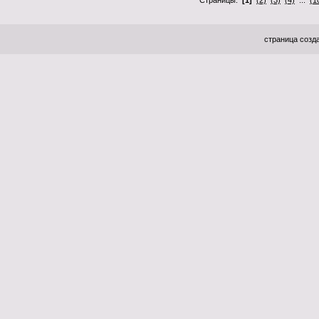
Страницы:
[1]
(2)
(3)
(4)
...
(1
страница созда