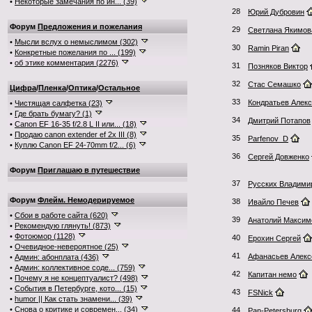
•
Некоторые замечания по ин... (39)
28
Юрий Дубровин
Форум
Предложения и пожелания
29
Светлана Якимов
•
Мысли вслух о немыслимом (302)
30
Ramin Piran
•
Конкретные пожелания по ... (199)
•
об этике комментария (2276)
31
Позняков Виктор
32
Стас Семашко
Цифра
/
Пленка
/
Оптика
/
Остальное
33
Кондратьев Алек
•
Чистящая салфетка (23)
•
Где брать бумагу? (1)
34
Дмитрий Потапов
•
Canon EF 16-35 f/2.8 L II или... (18)
•
Продаю canon extender ef 2x III (8)
35
Parfenov_D
•
Куплю Canon EF 24-70mm f/2... (6)
36
Сергей Довженко
Форум
Приглашаю в путешествие
37
Русских Владими
Форум
Флейм. Немодерируемое
38
Ивайло Печев
•
Сбои в работе сайта (620)
39
Анатолий Максим
•
Рекомендую глянуть! (873)
•
Фотоюмор (1128)
40
Ерохин Сергей
•
Очевидное-невероятное (25)
41
Афанасьев Алекс
•
Админ: абонплата (436)
•
Админ: коллективное соде... (759)
42
Капитан немо
•
Почему я не концептуалист? (498)
•
События в Петербурге, кото... (15)
43
FSNick
•
humor || Как стать знамени... (39)
•
Снова о критике и современ... (34)
44
Pan-Petersburg