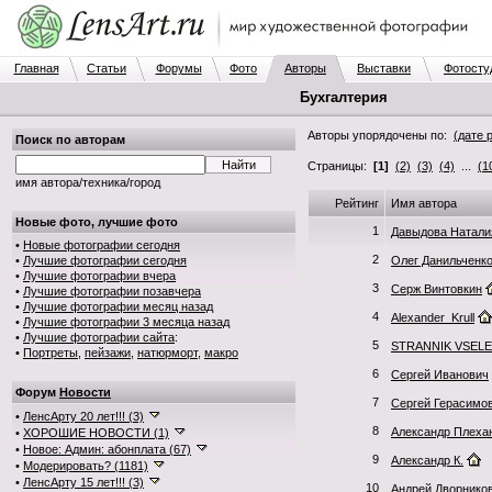
Главная
Статьи
Форумы
Фото
Авторы
Выставки
Фотосту
Бухгалтерия
Авторы упорядочены по:
(дате 
Поиск по авторам
Страницы:
[1]
(2)
(3)
(4)
...
(1
имя автора/техника/город
Рейтинг
Имя автора
Новые фото, лучшие фото
1
Давыдова Натали
•
Новые фотографии сегодня
2
•
Лучшие фотографии сегодня
Олег Данильченк
•
Лучшие фотографии вчера
3
Серж Винтовкин
•
Лучшие фотографии позавчера
•
Лучшие фотографии месяц назад
4
Alexander_Krull
•
Лучшие фотографии 3 месяца назад
•
Лучшие фотографии сайта
:
5
STRANNIK VSEL
•
Портреты
,
пейзажи
,
натюрморт
,
макро
6
Сергей Иванович
Форум
Новости
7
Сергей Герасимо
•
ЛенсАрту 20 лет!!! (3)
8
Александр Плеха
•
ХОРОШИЕ НОВОСТИ (1)
•
Новое: Админ: абонплата (67)
9
Александр К.
•
Модерировать? (1181)
•
ЛенсАрту 15 лет!!! (3)
10
Андрей Дворнико