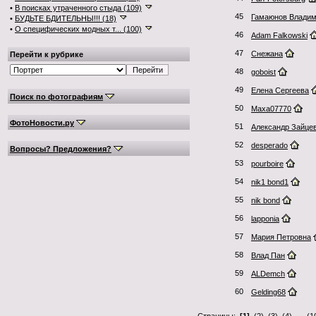
•
В поисках утраченного стыда (109)
45
Гамаюнов Влади
•
БУДЬТЕ БДИТЕЛЬНЫ!!! (18)
•
О специфических модных т... (100)
46
Adam Falkowski
47
Снежана
Перейти к рубрике
48
goboist
49
Елена Сергеева
Поиск по фотографиям
50
Maxa07770
ФотоНовости.ру
51
Александр Зайце
52
desperado
Вопросы? Предложения?
53
pourboire
54
nik1 bond1
55
nik bond
56
lapponia
57
Мария Петровна
58
Влад Пан
59
ALDemch
60
Gelding68