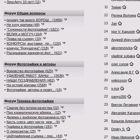
•
ЛенсАрту 10 лет! (11)
11
Темир
Форум
Общие вопросы
12
Регина Волгина
•
почему так много ХОРОШ... (2456)
13
Jan
•
Не хочу критики (49)
•
"Склонности фотографии" (1821)
14
Igor V. Kapustin
•
ВЕЛИК и МОГУЧ (164)
•
Права на съемку (10)
15
Андрей Иркутски
•
КОНКУРСЫ, выставки , пр... (120)
16
alexmestovka
•
конкурс "Кукушечка" (218)
•
Раскрываем жанровую фот... (621)
17
vladimir sobaka
18
Форум
Фотографии и авторы
олег сопов
•
Воровство фотографии (625)
19
Александр В Г
•
УДАЛЕНИЕ РАБОТ, БАНЫ: ... (2636)
20
•
НАШИ ПОЗДРАВЛЕНИЯ (482)
velessson
•
На остриё критики (2568)
21
s-kot
•
Фотографии, авторы и неавт... (16)
22
sanyo350
Форум
Техника фотографии
23
Виктор Литаврин
•
Сжатие без потери качества (22)
•
Про хроматическую аберра... (12)
24
Alexander Karase
•
Дилема с выбором фотоапарата (42)
25
Коньков Алексан
•
Кисть снега, цвет кисти, реж... (6)
•
Графика в фотографии (181)
26
Dmitry S.
•
О пересветах (25)
•
Цейтраферная съемка – пра... (43)
27
Иван Миронов