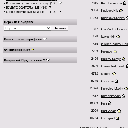
7816
•
В поисках утраченного стыда (109)
Kuchkai murza
•
БУДЬТЕ БДИТЕЛЬНЫ!!! (18)
3366
KudeeesNik
•
О специфических модных т... (100)
11278
KudesnicaAnhen
Перейти к рубрике
347
kuk Zadrot Панас
178
kukushkin
Поиск по фотографиям
319
kukuxa Zadrot Па
ФотоНовости.ру
7739
Kulepov
2406
Kulikov Sergiy
Вопросы? Предложения?
3409
kulnev Alekcandr
4792
kulturin
8779
kupinova
11096
Kurevlev Maxim
7512
KursenkoIvan
10389
Kurt
2909
KurtKobain
10734
kurtograd