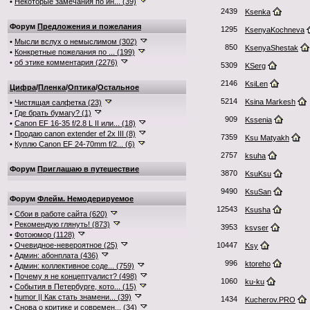
•
Некоторые замечания по ин... (39)
2439
Ksenka
Форум
Предложения и пожелания
1295
KsenyaKochneva
•
Мысли вслух о немыслимом (302)
850
KsenyaShestak
•
Конкретные пожелания по ... (199)
•
об этике комментария (2276)
5309
KSerg
2146
KsiLen
Цифра
/
Пленка
/
Оптика
/
Остальное
5214
Ksina Markesh
•
Чистящая салфетка (23)
•
Где брать бумагу? (1)
909
Kssenia
•
Canon EF 16-35 f/2.8 L II или... (18)
•
Продаю canon extender ef 2x III (8)
7359
Ksu Matyakh
•
Куплю Canon EF 24-70mm f/2... (6)
2757
ksuha
Форум
Приглашаю в путешествие
3870
KsuKsu
9490
KsuSan
Форум
Флейм. Немодерируемое
12543
Ksusha
•
Сбои в работе сайта (620)
•
Рекомендую глянуть! (873)
3953
ksvser
•
Фотоюмор (1128)
•
Очевидное-невероятное (25)
10447
Ksy
•
Админ: абонплата (436)
996
ktoreho
•
Админ: коллективное соде... (759)
•
Почему я не концептуалист? (498)
1060
ku-ku
•
События в Петербурге, кото... (15)
•
humor || Как стать знамени... (39)
1434
Kucherov.PRO
•
Снова о критике и современ... (34)