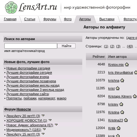
Главная
Статьи
Форумы
Фото
Авторы
Выставки
Фотосту
Авторы по алфавиту
Авторы упорядочены по:
(дате 
Поиск по авторам
Страницы:
(1)
(2)
(3)
...
(40)
.
имя автора/техника/город
Рейтинг
Имя автора
Новые фото, лучшие фото
4648
Kretov.mix
•
Новые фотографии сегодня
2213
•
Лучшие фотографии сегодня
kris thiruvillakkat
•
Лучшие фотографии вчера
10379
krishna
•
Лучшие фотографии позавчера
•
Лучшие фотографии месяц назад
11285
krist
•
Лучшие фотографии 3 месяца назад
•
Лучшие фотографии сайта
:
8204
Kristaps Kitners
•
Портреты
,
пейзажи
,
натюрморт
,
макро
8798
kristev
Форум
Новости
11976
Kristina
•
ЛенсАрту 20 лет!!! (3)
1341
Kristina23
•
ХОРОШИЕ НОВОСТИ (1)
•
Новое: Админ: абонплата (67)
12004
Kritik
•
Модерировать? (1181)
•
ЛенсАрту 15 лет!!! (3)
13389
krok