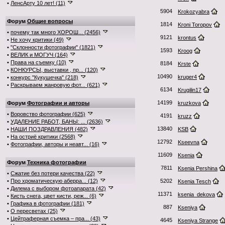
•
ЛенсАрту 10 лет! (11)
5904
Krokozyabra
Форум
Общие вопросы
1814
Kroni Toropov
•
почему так много ХОРОШ... (2456)
9121
krontus
•
Не хочу критики (49)
•
"Склонности фотографии" (1821)
1593
Kroog
•
ВЕЛИК и МОГУЧ (164)
•
Права на съемку (10)
8184
Krste
•
КОНКУРСЫ, выставки , пр... (120)
10490
kruger4
•
конкурс "Кукушечка" (218)
•
Раскрываем жанровую фот... (621)
6134
Krugilin17
14199
Форум
Фотографии и авторы
kruzkova
•
Воровство фотографии (625)
4191
kruzz
•
УДАЛЕНИЕ РАБОТ, БАНЫ: ... (2636)
13840
•
НАШИ ПОЗДРАВЛЕНИЯ (482)
KSB
•
На остриё критики (2568)
12792
Kseevna
•
Фотографии, авторы и неавт... (16)
11609
Ksenia
Форум
Техника фотографии
7811
Ksenia Pershina
•
Сжатие без потери качества (22)
•
Про хроматическую аберра... (12)
5202
Ksenia Tesch
•
Дилема с выбором фотоапарата (42)
11371
ksenia_dekova
•
Кисть снега, цвет кисти, реж... (6)
•
Графика в фотографии (181)
887
Kseniya
•
О пересветах (25)
•
Цейтраферная съемка – пра... (43)
4645
Kseniya Strange