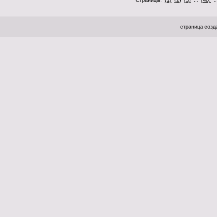
Страницы:
(1)
(2)
(3)
...
(40)
.
страница созда