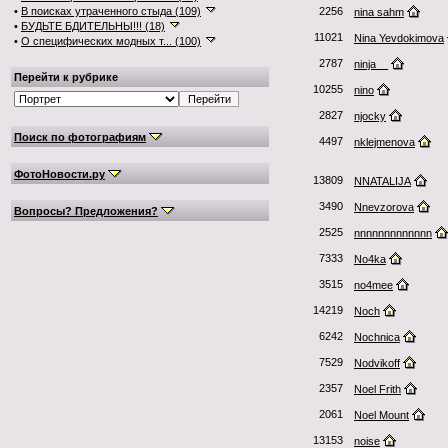
•
В поисках утраченного стыда (109)
2256
nina sahm
•
БУДЬТЕ БДИТЕЛЬНЫ!!! (18)
11021
Nina Yevdokimova
•
О специфических модных т... (100)
2787
ninja__
Перейти к рубрике
10255
nino
2827
njocky
Поиск по фотографиям
4497
nklejmenova
ФотоНовости.ру
13809
NNATALIJA
3490
Nnevzorova
Вопросы? Предложения?
2525
nnnnnnnnnnnnn
7333
No4ka
3515
no4mee
14219
Noch
6242
Nochnica
7529
Nodvikoff
2357
Noel Frith
2061
Noel Mount
13153
noise