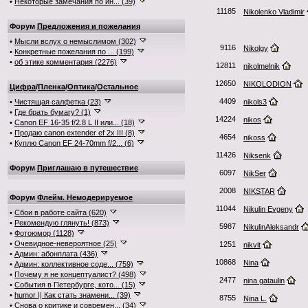
•
Некоторые замечания по ин... (39)
11185
Nikolenko Vladimir
Форум
Предложения и пожелания
•
Мысли вслух о немыслимом (302)
9116
Nikolgy
•
Конкретные пожелания по ... (199)
•
об этике комментария (2276)
12811
nikolmelnik
12650
NIKOLODION
Цифра
/
Пленка
/
Оптика
/
Остальное
4409
•
Чистящая салфетка (23)
nikols3
•
Где брать бумагу? (1)
14224
nikos
•
Canon EF 16-35 f/2.8 L II или... (18)
•
Продаю canon extender ef 2x III (8)
4654
nikoss
•
Куплю Canon EF 24-70mm f/2... (6)
11426
Niksenk
Форум
Приглашаю в путешествие
6097
NikSer
2008
NIKSTAR
Форум
Флейм. Немодерируемое
11044
Nikulin Evgeny
•
Сбои в работе сайта (620)
•
Рекомендую глянуть! (873)
5987
NikulinAleksandr
•
Фотоюмор (1128)
•
Очевидное-невероятное (25)
1251
nikvit
•
Админ: абонплата (436)
10868
Nina
•
Админ: коллективное соде... (759)
•
Почему я не концептуалист? (498)
2477
nina gataulin
•
События в Петербурге, кото... (15)
•
humor || Как стать знамени... (39)
8755
Nina L.
•
Снова о критике и современ... (34)