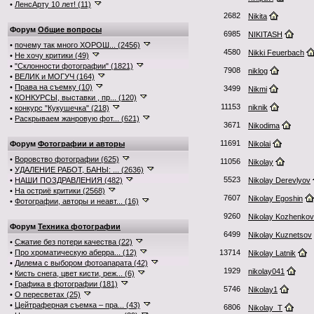
•
ЛенсАрту 10 лет! (11)
2682
Nikita
Форум
Общие вопросы
6985
NIKITASH
•
почему так много ХОРОШ... (2456)
4580
Nikki Feuerbach
•
Не хочу критики (49)
•
"Склонности фотографии" (1821)
7908
niklog
•
ВЕЛИК и МОГУЧ (164)
•
Права на съемку (10)
3499
Nikmi
•
КОНКУРСЫ, выставки , пр... (120)
11153
niknik
•
конкурс "Кукушечка" (218)
•
Раскрываем жанровую фот... (621)
3671
Nikodima
11691
Форум
Фотографии и авторы
Nikolai
•
Воровство фотографии (625)
11056
Nikolay
•
УДАЛЕНИЕ РАБОТ, БАНЫ: ... (2636)
5523
•
НАШИ ПОЗДРАВЛЕНИЯ (482)
Nikolay Derevlyov
•
На остриё критики (2568)
7607
Nikolay Egoshin
•
Фотографии, авторы и неавт... (16)
9260
Nikolay Kozhenkov
Форум
Техника фотографии
6499
Nikolay Kuznetsov
•
Сжатие без потери качества (22)
•
Про хроматическую аберра... (12)
13714
Nikolay Latnik
•
Дилема с выбором фотоапарата (42)
1929
nikolay041
•
Кисть снега, цвет кисти, реж... (6)
•
Графика в фотографии (181)
5746
Nikolay1
•
О пересветах (25)
•
Цейтраферная съемка – пра... (43)
6806
Nikolay_T