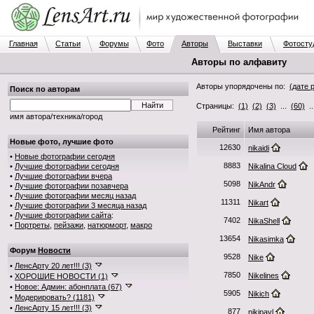
Главная
Статьи
Форумы
Фото
Авторы
Выставки
Фотосту
Авторы по алфавиту
Авторы упорядочены по:
(дате 
Поиск по авторам
Страницы:
(1)
(2)
(3)
...
(60)
.
имя автора/техника/город
Рейтинг
Имя автора
Новые фото, лучшие фото
12630
nikaidi
•
Новые фотографии сегодня
8883
•
Лучшие фотографии сегодня
Nikalina Cloud
•
Лучшие фотографии вчера
5098
NikAndr
•
Лучшие фотографии позавчера
•
Лучшие фотографии месяц назад
11311
Nikart
•
Лучшие фотографии 3 месяца назад
•
Лучшие фотографии сайта
:
7402
NikaShell
•
Портреты
,
пейзажи
,
натюрморт
,
макро
13654
Nikasimka
Форум
Новости
9528
Nike
•
ЛенсАрту 20 лет!!! (3)
7850
Nikelines
•
ХОРОШИЕ НОВОСТИ (1)
•
Новое: Админ: абонплата (67)
5905
Nikich
•
Модерировать? (1181)
•
ЛенсАрту 15 лет!!! (3)
877
nikipavl