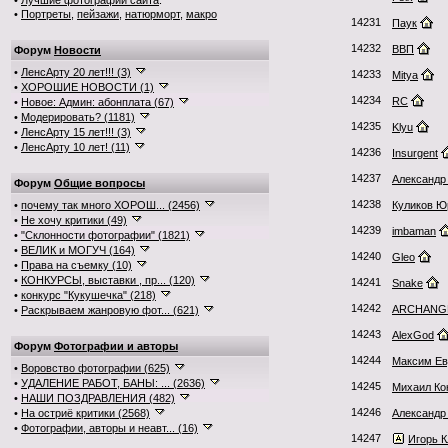
•
Лучшие фотографии сайта
:
•
Портреты
,
пейзажи
,
натюрморт
,
макро
14231
Паук
14232
ВВП
Форум
Новости
•
ЛенсАрту 20 лет!!! (3)
14233
Mitya
•
ХОРОШИЕ НОВОСТИ (1)
14234
RC
•
Новое: Админ: абонплата (67)
•
Модерировать? (1181)
14235
Klyu
•
ЛенсАрту 15 лет!!! (3)
•
ЛенсАрту 10 лет! (11)
14236
Insurgent
14237
Александр
Форум
Общие вопросы
14238
•
почему так много ХОРОШ... (2456)
Куликов Ю
•
Не хочу критики (49)
14239
imbaman
•
"Склонности фотографии" (1821)
•
ВЕЛИК и МОГУЧ (164)
14240
Gleo
•
Права на съемку (10)
•
КОНКУРСЫ, выставки , пр... (120)
14241
Snake
•
конкурс "Кукушечка" (218)
14242
ARCHANG
•
Раскрываем жанровую фот... (621)
14243
AlexGod
Форум
Фотографии и авторы
14244
Максим Ев
•
Воровство фотографии (625)
•
УДАЛЕНИЕ РАБОТ, БАНЫ: ... (2636)
14245
Михаил Ко
•
НАШИ ПОЗДРАВЛЕНИЯ (482)
14246
•
На остриё критики (2568)
Александр
•
Фотографии, авторы и неавт... (16)
14247
Игорь 