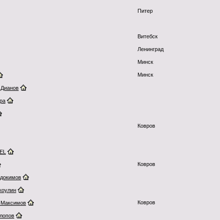
Питер
Витебск
Ленинград
Минск
Минск
 Дианов
ра
Ковров
EL
Ковров
докимов
коулин
Ковров
 Максимов
Клопов