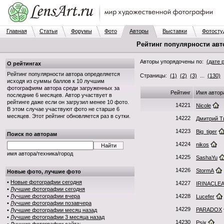
Главная
Статьи
Форумы
Фото
Авторы
Выставки
Фотосту
Рейтинг популярности авт
Авторы упорядочены по:
(дате 
О рейтингах
Рейтинг популярности автора определяется
Страницы:
(1)
(2)
(3)
...
(130)
.
исходя из суммы баллов к 10 лучшим
фотографиям автора среди загруженных за
Рейтинг
Имя автор
последние 6 месяцев. Автор участвует в
рейтинге даже если он загрузил менее 10 фото.
14221
Nicole
В этом случае участвуют фото не старше 6
месяцев. Этот рейтинг обновляется раз в сутки.
14222
Дмитрий Т
14223
Big_tiger
Поиск по авторам
14224
nikos
имя автора/техника/город
14225
SashaYu
14226
StormA
Новые фото, лучшие фото
•
Новые фотографии сегодня
14227
IRINACLE
•
Лучшие фотографии сегодня
•
Лучшие фотографии вчера
14228
Lucefer
•
Лучшие фотографии позавчера
14229
PARADOX
•
Лучшие фотографии месяц назад
•
Лучшие фотографии 3 месяца назад
14230
Psix