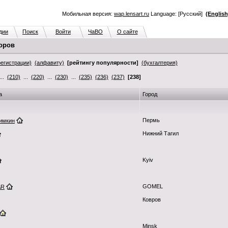
Мобильная версия:
wap.lensart.ru
Language: [Русский]
(English
дии
Поиск
Войти
ЧаВО
О сайте
оров
регистрации)
(алфавиту)
[рейтингу популярности]
(бухгалтерия)
..
(210)
...
(220)
...
(230)
...
(235)
(236)
(237)
[238]
а
Город
Пермь
имкин
Нижний Тагил
Kyiv
GOMEL
AR
Ковров
Minsk