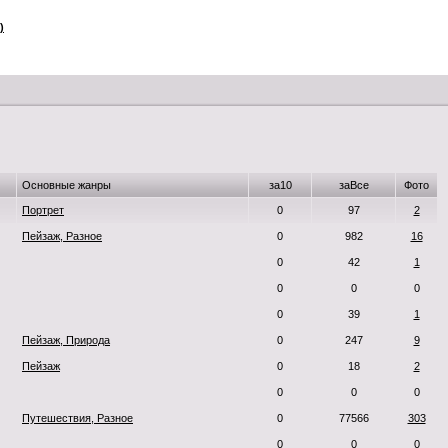
)
Основные жанры
за10
заВсе
Фото
Портрет
0
97
2
Пейзаж, Разное
0
982
16
0
42
1
0
0
0
0
39
1
Пейзаж, Природа
0
247
9
Пейзаж
0
18
2
0
0
0
Путешествия, Разное
0
77566
303
0
0
0