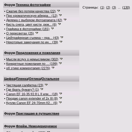
Форум
Техника фотографии
Страницы:
(1)
(2)
(3)
...
(130)
.
•
Сжатие без потери качества (22)
•
Про хроматическую аберра... (12)
•
Дилема с выбором фотоапарата (42)
•
Кисть снега, цвет кисти, реж... (6)
•
Графика в фотографии (181)
•
О пересветах (25)
•
Цейтраферная съемка – пра... (43)
•
Некоторые замечания по ин... (39)
Форум
Предложения и пожелания
•
Мысли вслух о немыслимом (302)
•
Конкретные пожелания по ... (199)
•
об этике комментария (2276)
Цифра
/
Пленка
/
Оптика
/
Остальное
•
Чистящая салфетка (23)
•
Где брать бумагу? (1)
•
Canon EF 16-35 f/2.8 L II или... (18)
•
Продаю canon extender ef 2x III (8)
•
Куплю Canon EF 24-70mm f/2... (6)
Форум
Приглашаю в путешествие
Форум
Флейм. Немодерируемое